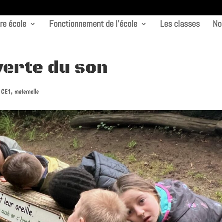
re école
Fonctionnement de l’école
Les classes
No
verte du son
 CE1
,
maternelle