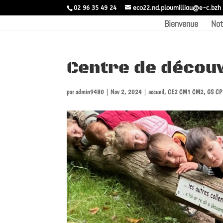
02 96 35 49 24
eco22.nd.ploumilliau@e-c.bzh
Bienvenue
Not
Centre de décou
par
admin9480
|
Nov 2, 2024
|
accueil
,
CE2 CM1 CM2
,
GS CP