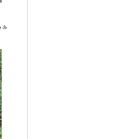
la
e de