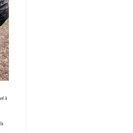
ué à
ls