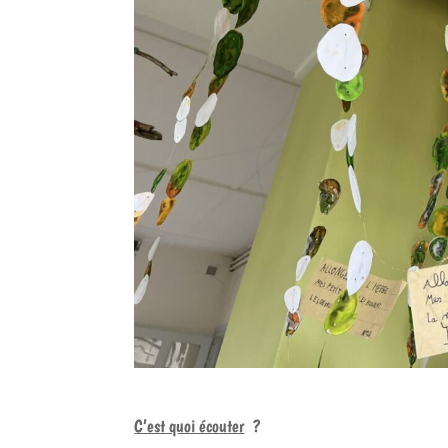
C’est quoi écouter
?