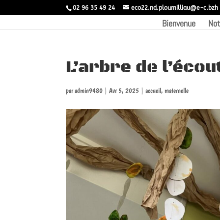
02 96 35 49 24
eco22.nd.ploumilliau@e-c.bzh
Bienvenue
Not
L’arbre de l’écou
par
admin9480
|
Avr 5, 2025
|
accueil
,
maternelle